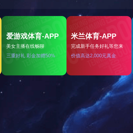
拉松活动如期启幕，东莞总部及昆山达瑞、越南达瑞同步联动，超
播老师深度解析《第五项修炼》
共探大米的奇妙旅程