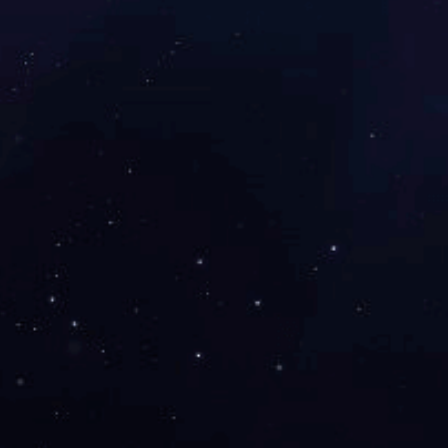
公司公告
人才发展
员工成长
员工活动
加入我们
米兰体育·公司在线登入-米兰（中国）
联系方式
在线留言
微信公众号
Copyright © 2024 米兰体育·公司在线登入-米兰（中国）
网站地图
隐私政策
法律声明