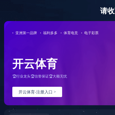
股票代码
300976
中文
EN
关于达瑞
公司介绍
企业文化
发展历程
公司实力
全球布局
可持续发展
业务领域
精密模切
智能穿戴
精密冲压