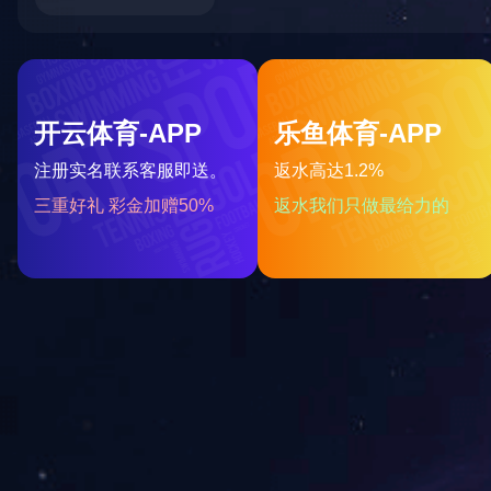
2026.04.13
4月11日，眼里有光，迈步向阳——达瑞电子2026年半程马
跑中彰显达瑞运动文化风采。
2024.08.22
达瑞电子读书分享会圆满举行，刘小
2024.08.05
2024年达瑞电子暑期小候鸟欢乐行：
···
2
3
4
5
6
1
/6
到第
页