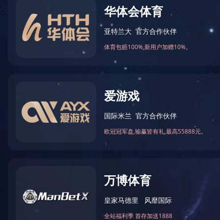
自动化设备
新闻中心
公司新闻
员工分享
公司公告
人才发展
员工成长
员工活动
加入我们
米兰体育·公司在线登入-米兰（中国）
联系方式
在线留言
精密模切
FPC模组
手机屏幕模组
平板电脑模组
车载显示屏模组
储能电
AMSA57FC01 COVER-PANEL
产品可对屏幕模组起缓冲保护，能够吸收外部冲击力，保