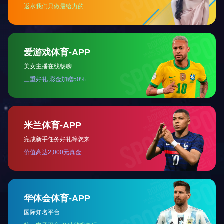
公司实力
全球布局
可持续发展
业务领域
精密模切
智能穿戴
精密冲压
自动化设备
新闻中心
公司新闻
员工分享
公司公告
人才发展
员工成长
员工活动
加入我们
米兰体育·公司在线登入-米兰（中国）
联系方式