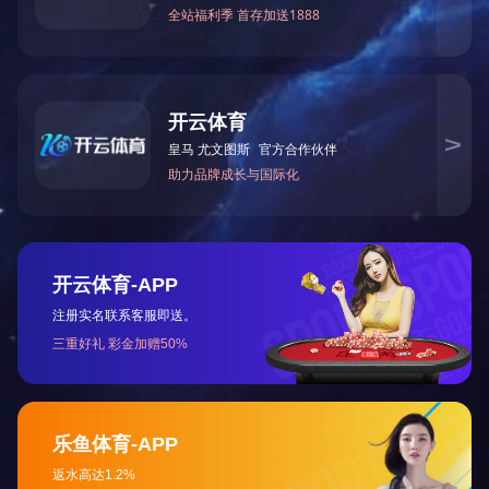
明泰微电子
苏州东山精密
华通电脑
信维通信
捷敏电子
道铭微
郡昆科技
股票代码：300976
关于达瑞
公司介绍
企业文化
发展历程