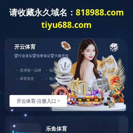
股票代码
300976
中文
EN
关于达瑞
公司介绍
企业文化
发展历程
公司实力
全球布局
可持续发展
业务领域
精密模切
智能穿戴
精密冲压