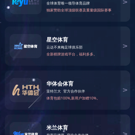
自动化设备
新闻中心
公司新闻
员工分享
公司公告
人才发展
员工成长
员工活动
加入我们
米兰体育·公司在线登入-米兰（中国）
联系方式
在线留言
精密冲压
软铜排搭接铜排
汽车软硬焊接铜排，具有优质的导电和传输电流作用；