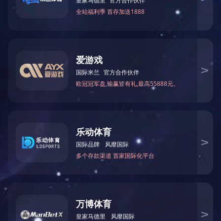
提高连接的安全性和稳定性；适应极端装配环境，便于
减震检修，多用于新能源汽车，电力设备，变压器，母
线槽等。
三相侧盖
汽车三相侧盖用于汽车领域比较成熟，用于汽车电控，
电机，电源，电池上的大盖板上，用于大盖板组装，密
封，便于拆卸观察盖板总成内部状况。
汽车门锁
汽车门锁是车辆物理防护的屏障，强度高，保护车辆门
安全，每辆车都需要用到4个门锁，在汽车领域是无可替
代的零部件。
注塑铜塑一体件
汽车包塑铜排可以提升绝缘性能；增强耐压能力；保护
铜排；适应高压环境；降低成本；耐高温等。显著提高
了汽车的性能及安全性，是汽车不可替代的零部件。
车灯散热器